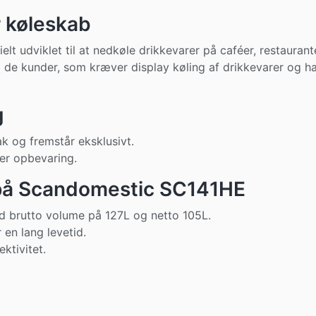
 køleskab
lt udviklet til at nedkøle drikkevarer på caféer, restauran
til de kunder, som kræver display køling af drikkevarer og 
g
k og fremstår eksklusivt.
ker opbevaring.
 på Scandomestic SC141HE
d brutto volume på 127L og netto 105L.
en lang levetid.
ktivitet.