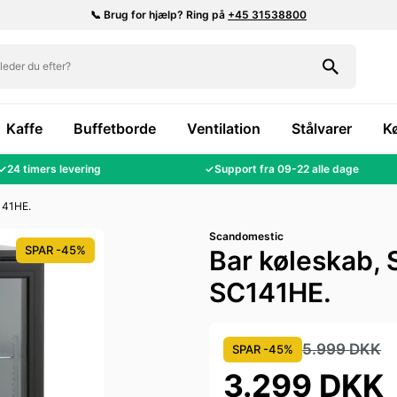
📞 Brug for hjælp? Ring på
+45 31538800
Kaffe
Buffetborde
Ventilation
Stålvarer
K
✓
24 timers levering
✓
Support fra 09-22 alle dage
141HE.
Scandomestic
SPAR -45%
Bar køleskab,
SC141HE.
5.999 DKK
SPAR -45%
3.299 DKK