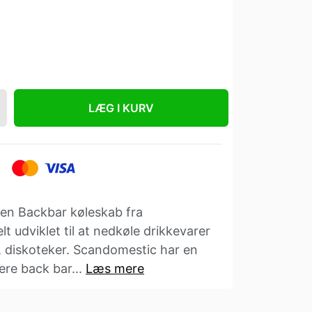
LÆG I KURV
aren Backbar køleskab fra
t udviklet til at nedkøle drikkevarer
r, diskoteker. Scandomestic har en
vere back bar...
Læs mere