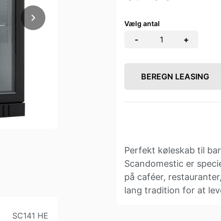
Vælg antal
-
+
BEREGN LEASING
Perfekt køleskab til b
Scandomestic er speciel
på caféer, restaurante
lang tradition for at le
SC141 HE