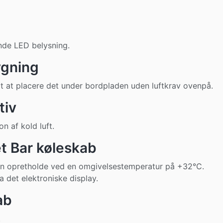
nde LED belysning.
ygning
t at placere det under bordpladen uden luftkrav ovenpå.
tiv
on af kold luft.
t Bar køleskab
Kan opretholde ved en omgivelsestemperatur på +32°C.
a det elektroniske display.
ab
.