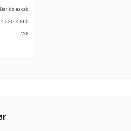
Bar køleskab
 x 520 x 865
136
ør