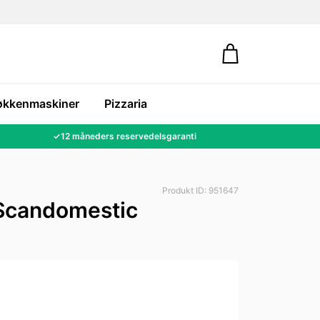
økkenmaskiner
Pizzaria
✓
12 måneders reservedelsgaranti
Produkt ID: 951647
 Scandomestic