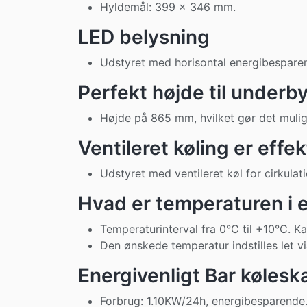
Hyldemål: 399 x 346 mm.
LED belysning
Udstyret med horisontal energibespare
Perfekt højde til underb
Højde på 865 mm, hvilket gør det mulig
Ventileret køling er effek
Udstyret med ventileret køl for cirkulati
Hvad er temperaturen i e
Temperaturinterval fra 0°C til +10°C. 
Den ønskede temperatur indstilles let vi
Energivenligt Bar kølesk
Forbrug: 1.10KW/24h, energibesparende