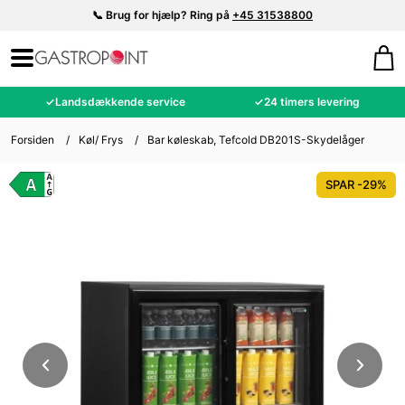
📞 Brug for hjælp? Ring på
+45 31538800
✓
Landsdækkende service
✓
24 timers levering
Forsiden
/
Køl/ Frys
/
Bar køleskab, Tefcold DB201S-Skydelåger
SPAR -29%