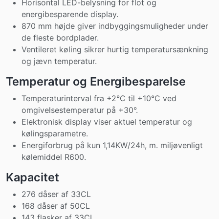
Horisontal LED-belysning for flot og
energibesparende display.
870 mm højde giver indbyggingsmuligheder under
de fleste bordplader.
Ventileret køling sikrer hurtig temperatursænkning
og jævn temperatur.
Temperatur og Energibesparelse
Temperaturinterval fra +2°C til +10°C ved
omgivelsestemperatur på +30°.
Elektronisk display viser aktuel temperatur og
kølingsparametre.
Energiforbrug på kun 1,14KW/24h, m. miljøvenligt
kølemiddel R600.
Kapacitet
276 dåser af 33CL
168 dåser af 50CL
143 flasker af 33CL