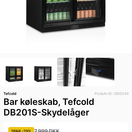
Tefcold
Produkt ID: 2855249
Bar køleskab, Tefcold
DB201S-Skydelåger
7.999 DKK
SPAR -29%