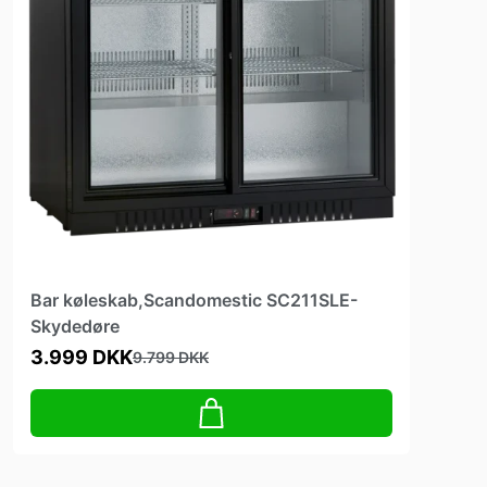
Bar køleskab,Scandomestic SC211SLE-
Skydedøre
3.999 DKK
9.799 DKK