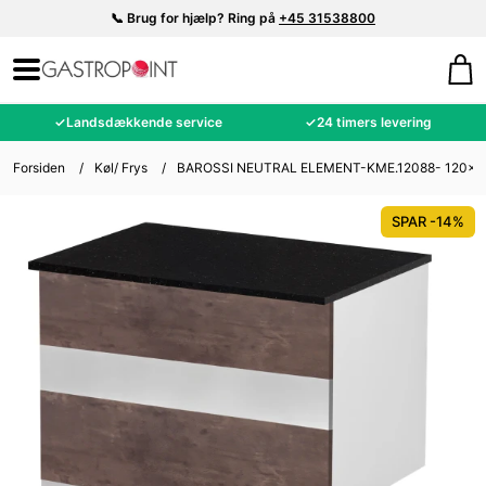
📞 Brug for hjælp? Ring på
+45 31538800
✓
Landsdækkende service
✓
24 timers levering
Forsiden
/
Køl/ Frys
/
BAROSSI NEUTRAL ELEMENT-KME.12088- 120x8
SPAR -14%