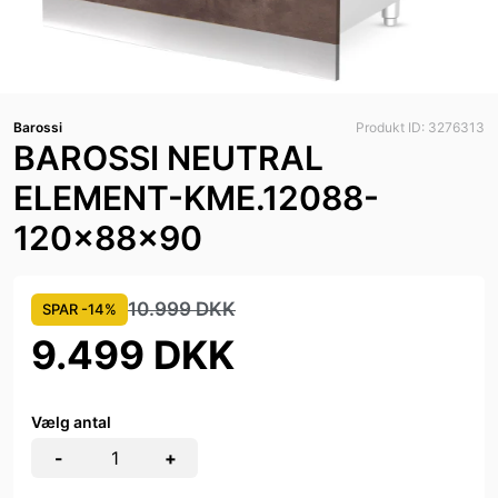
Barossi
Produkt ID: 3276313
BAROSSI NEUTRAL
ELEMENT-KME.12088-
120x88x90
10.999 DKK
SPAR -14%
9.499 DKK
Vælg antal
-
+