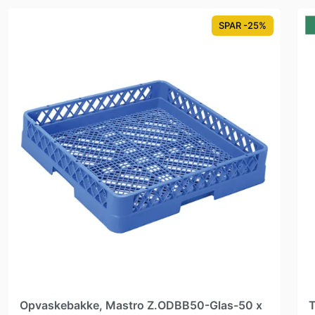
SPAR -25%
Opvaskebakke, Mastro Z.ODBB50-Glas-50 x
T