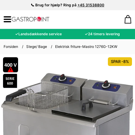
📞 Brug for hjælp? Ring på
+45 31538800
✓
Landsdækkende service
✓
24 timers levering
Forsiden
/
Stege/ Bage
/
Elektrisk friture-Mastro 1276G-12KW
SPAR -8%