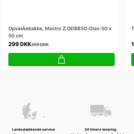
Opvaskebakke, Mastro Z.ODBB50-Glas-50 x
T
50 cm
299 DKK
399 DKK
Landsdækkende service
24 timers levering