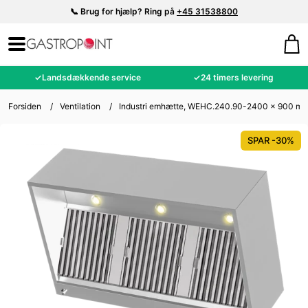
📞 Brug for hjælp? Ring på
+45 31538800
✓
Landsdækkende service
✓
24 timers levering
Forsiden
/
Ventilation
/
Industri emhætte, WEHC.240.90-2400 x 900 m
SPAR -30%