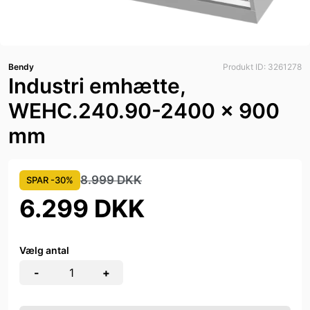
Bendy
Produkt ID: 3261278
Industri emhætte,
WEHC.240.90-2400 x 900
mm
8.999 DKK
SPAR -30%
6.299 DKK
Vælg antal
-
+