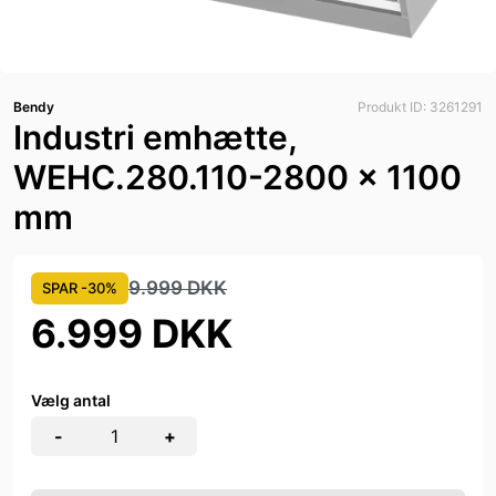
Bendy
Produkt ID: 3261291
Industri emhætte,
WEHC.280.110-2800 x 1100
mm
9.999 DKK
SPAR -30%
6.999 DKK
Vælg antal
-
+