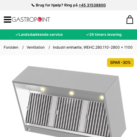
📞 Brug for hjælp? Ring på
+45 31538800
✓
Landsdækkende service
✓
24 timers levering
Forsiden
/
Ventilation
/
Industri emhætte, WEHC.280.110-2800 x 1100 
SPAR -30%