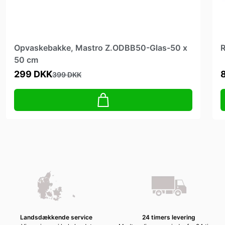
Opvaskebakke, Mastro Z.ODBB50-Glas-50 x
R
50 cm
299 DKK
399 DKK
Landsdækkende service
24 timers levering