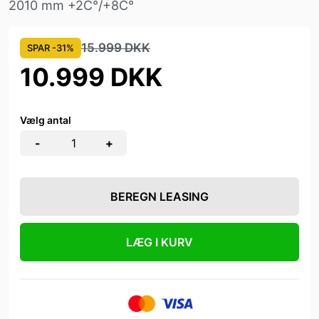
2010 mm +2C°/+8C°
15.999 DKK
SPAR -31%
10.999 DKK
Vælg antal
-
+
BEREGN LEASING
LÆG I KURV