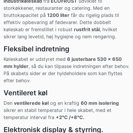
industrikøleskab
fra
ECOFROST
udviklet til
storkøkkener, restauranter og catering. Med en
bruttokapacitet på
1200 liter
får du rigelig plads til
effektiv opbevaring af fødevarer. Dette dobbelt
køleskab er fremstillet i robust
rustfrit stål
, hvilket
sikrer lang levetid, høj hygiejne og nem rengøring.
Fleksibel indretning
Køleskabet er udstyret med
6 justerbare 530 x 650
mm hylder
, så du kan tilpasse indretningen efter behov.
På skabets sider er der hyldeholdere som kan flyttes
efter behov.
Ventileret køl
Den
ventilerede køl
og en kraftig
60 mm isolering
sikrer en stabil temperatur i hele skabet, med et
temperatur interval fra
+2°C /+8°C.
Elektronisk display & styrring.