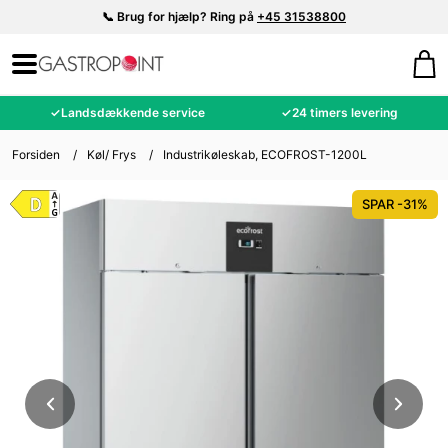
📞 Brug for hjælp? Ring på
+45 31538800
✓
Landsdækkende service
✓
24 timers levering
Forsiden
/
Køl/ Frys
/
Industrikøleskab, ECOFROST-1200L
SPAR -31%