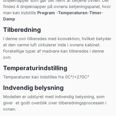
drejeknapper som gør det nemt at betjene ovnen. Der
findes 4 drejeknapper på ovnens betjeningspanel, hvor
man kan indstille
Program
-
Temperaturen
-
Timer
-
Damp
Tilberedning
I denne ovn tilberedes med konvektion, hvilket betyder
at den varme luft cirkulerer inde i ovnens kabinet.
Forskellige typer af madvare kan tilberedes i denne
ovn.
Temperaturindstilling
Temperaturen kan indstilles fra 0C°/+270C°
Indvendig belysning
Modellen er udstyret med indvendig belysning, som
giver et godt overblik over tilberedningsprocessen i
ovnen.