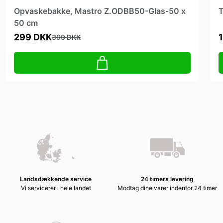
Opvaskebakke, Mastro Z.ODBB50-Glas-50 x
T
50 cm
299 DKK
399 DKK
Landsdækkende service
24 timers levering
Vi servicerer i hele landet
Modtag dine varer indenfor 24 timer