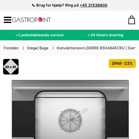
📞 Brug for hjælp? Ring på
+45 31538800
✓
Landsdækkende service
✓
24 timers levering
Forsiden
/
Stege/ Bage
/
Konvektionsovn,GIERRE BS0464ECRU | Damp
SPAR -23%