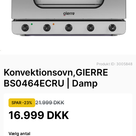
Produkt ID: 3005848
Konvektionsovn,GIERRE
BS0464ECRU | Damp
21.999 DKK
SPAR -23%
16.999 DKK
Vælg antal