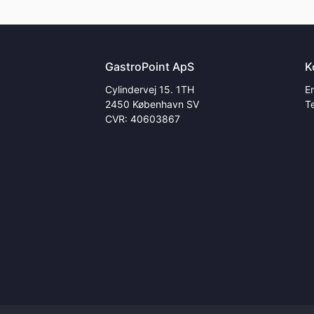
GastroPoint ApS
K
Cylindervej 15. 1TH
E
2450 København SV
T
CVR: 40603867