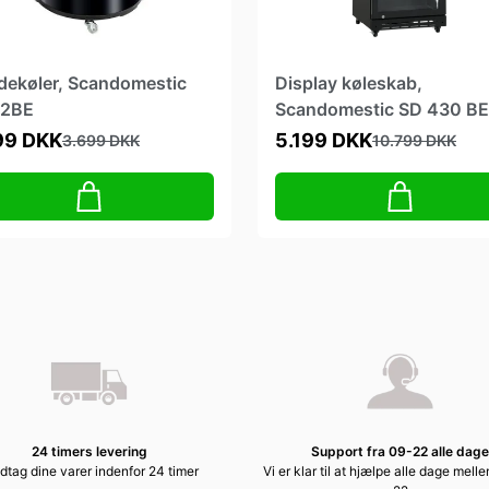
dekøler, Scandomestic
Display køleskab,
2BE
Scandomestic SD 430 BE
392 liter
99 DKK
5.199 DKK
3.699 DKK
10.799 DKK
24 timers levering
Support fra 09-22 alle dage
tag dine varer indenfor 24 timer
Vi er klar til at hjælpe alle dage mell