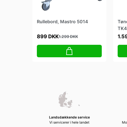
Rullebord, Mastro 5014
Tøn
TK4
899 DKK
1.5
1.299 DKK
Landsdækkende service
Vi servicerer i hele landet
Mod