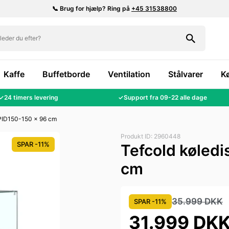
📞 Brug for hjælp? Ring på
+45 31538800
Kaffe
Buffetborde
Ventilation
Stålvarer
K
✓
24 timers levering
✓
Support fra 09-22 alle dage
SPID150-150 x 96 cm
Produkt ID: 2960448
SPAR -11%
Tefcold køled
cm
35.999 DKK
SPAR -11%
31.999 DK