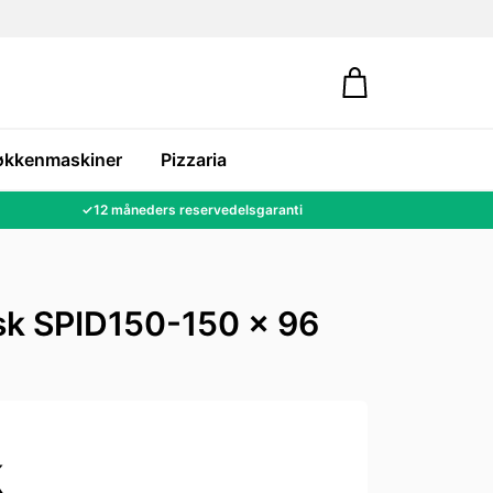
økkenmaskiner
Pizzaria
✓
12 måneders reservedelsgaranti
isk SPID150-150 x 96
K