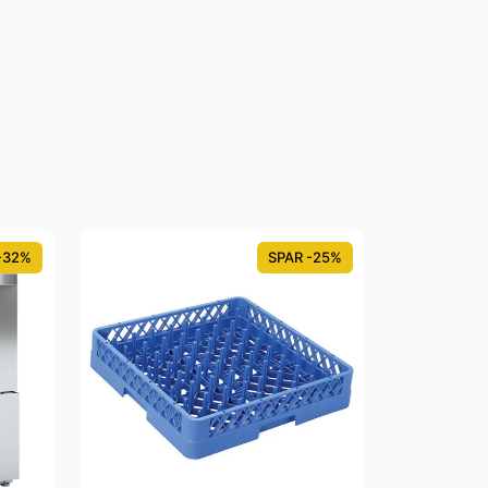
-32%
SPAR -25%