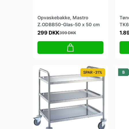
Opvaskebakke, Mastro
Tøn
Z.ODBB50-Glas-50 x 50 cm
TK6
299 DKK
1.8
399 DKK
SPAR -31%