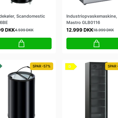
dekøler, Scandomestic
Industriopvaskemaskine,
6BE
Mastro GLB0116
99 DKK
12.999 DKK
4.599 DKK
18.999 DKK
SPAR -57%
SPAR 