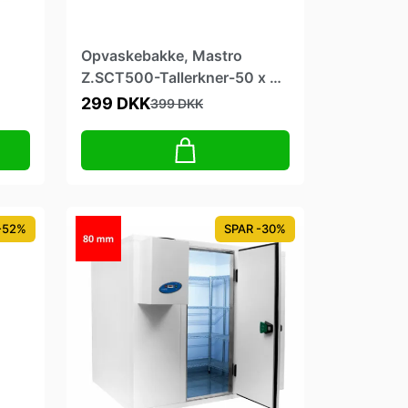
Opvaskebakke, Mastro
Z.SCT500-Tallerkner-50 x 50
cm
299 DKK
399 DKK
-52%
SPAR -30%