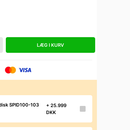
LÆG I KURV
edisk SPID100-103
+ 25.999
DKK