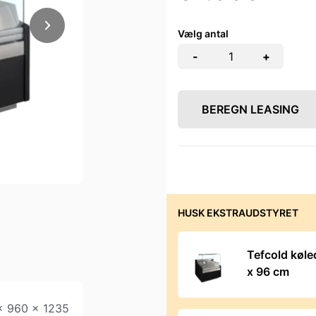
Vælg antal
-
+
BEREGN LEASING
HUSK EKSTRAUDSTYRET
Tefcold køl
x 96 cm
x 960 x 1235