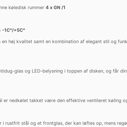
nne køledisk rummer
4 x GN /1
a
-1C°/+5C°
 høj kvalitet samt en kombination af elegant stil og funktio
ntidug-glas og LED-belysning i toppen af disken, og får din
tål er nedkølet takket være den effektive ventileret køling o
i rustfrit stål og et frontglas, der kan løftes op, mens reg