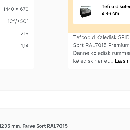
Tefcold køle
1440 x 670
x 96 cm
-1C°/+5C°
219
Tefcoold Køledisk SPI
Sort RAL7015 Premium k
1,14
Denne køledisk rummer
køledisk har et...
Læs 
 1235 mm. Farve Sort RAL7015