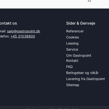
22
ontakt os
Sider & Genveje
mail:
salg@gastropoint.dk
Referencer
elefon:
+45 31538800
Cookies
Leasing
Service
Om Gastropoint
Kontakt
FAQ
Betingelser og vilkår
Levering fra Gastropoint
Sitemap