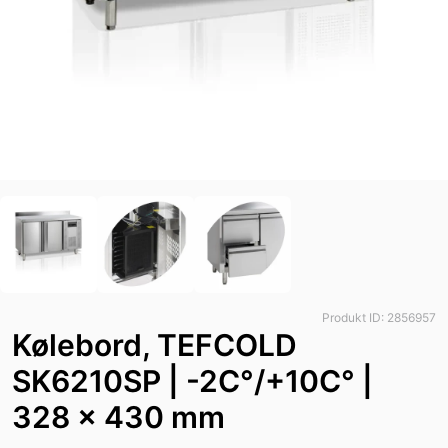
Produkt ID: 2856957
Kølebord, TEFCOLD
SK6210SP | -2C°/+10C° |
328 x 430 mm