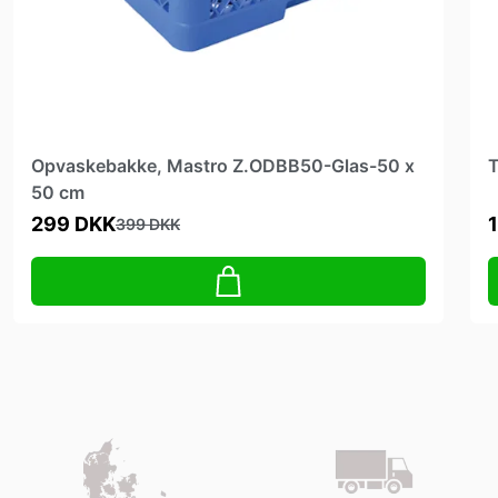
Opvaskebakke, Mastro Z.ODBB50-Glas-50 x
T
50 cm
299 DKK
399 DKK