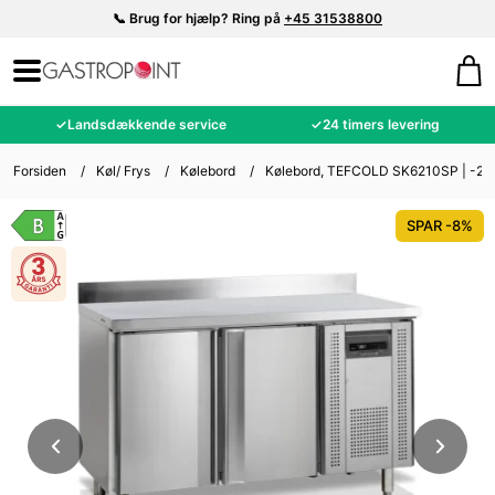
📞 Brug for hjælp? Ring på
+45 31538800
✓
Landsdækkende service
✓
24 timers levering
Forsiden
/
Køl/ Frys
/
Kølebord
/
Kølebord, TEFCOLD SK6210SP | -2C
SPAR -8%